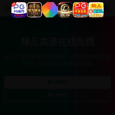
精品高清在线免费
精品高清在线免费
最新极速高清视频免费观看 · 高清视频免费观看
热门 · 高清视频在线播放最新版
热门剧情片
热门动作片