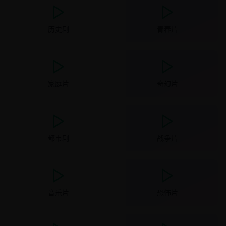
历史剧
青春片
家庭片
奇幻片
都市剧
战争片
音乐片
恐怖片