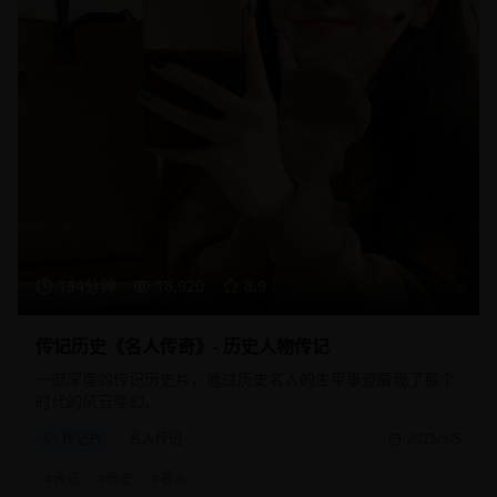
134分钟
18,920
8.9
传记历史《名人传奇》- 历史人物传记
一部深度的传记历史片，通过历史名人的生平事迹展现了那个
时代的风云变幻。
传记片
名人传记
2025/8/5
#
传记
#
历史
#
名人