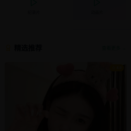
纪录片
动画片
精选推荐
查看更多 →
8.9