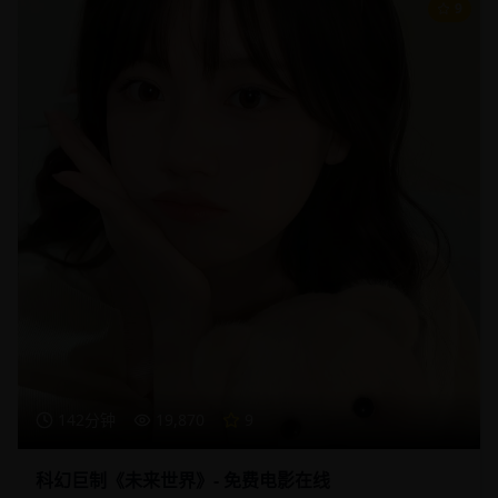
9
142分钟
19,870
9
科幻巨制《未来世界》- 免费电影在线