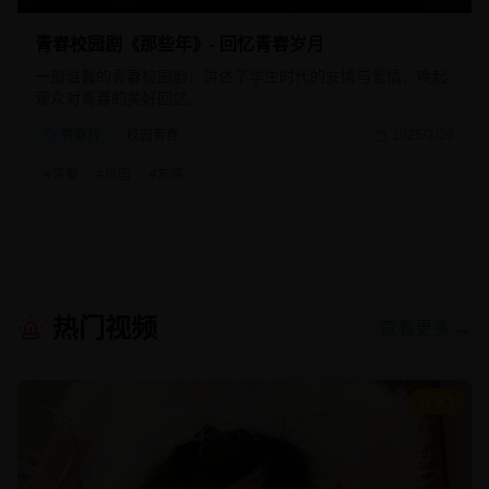
青春校园剧《那些年》- 回忆青春岁月
一部温馨的青春校园剧，讲述了学生时代的友情与爱情，唤起
观众对青春的美好回忆。
青春片
校园青春
2025/2/20
#
青春
#
校园
#
友情
热门视频
查看更多 →
9.1