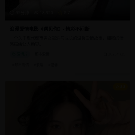
95分钟
18,920
8.7
浪漫爱情电影《遇见你》- 精彩不间断
一个关于现代都市男女邂逅与成长的温馨爱情故事，细腻的情
感描绘让人动容。
爱情片
都市爱情
2025/1/25
#
都市爱情
#
浪漫
#
温馨
8.8