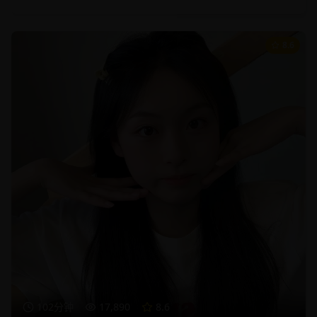
8.6
102分钟
17,890
8.6